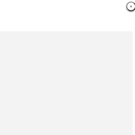
×
×
×