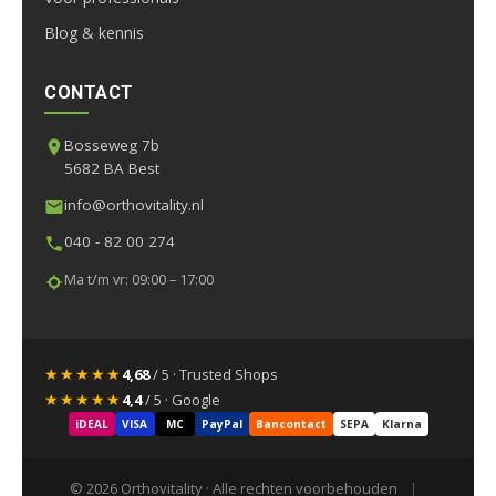
Blog & kennis
CONTACT
Bosseweg 7b
5682 BA Best
info@orthovitality.nl
040 - 82 00 274
Ma t/m vr: 09:00 – 17:00
★★★★★
4,68
/ 5 · Trusted Shops
★★★★★
4,4
/ 5 · Google
iDEAL
VISA
MC
PayPal
Bancontact
SEPA
Klarna
© 2026 Orthovitality · Alle rechten voorbehouden
|