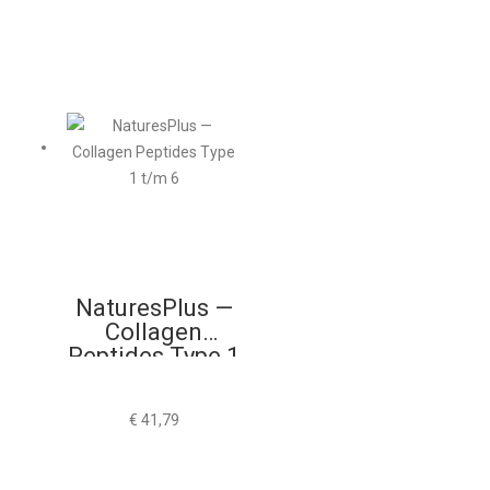
NaturesPlus —
Collagen
Peptides Type 1
t/m 6
€
41,79