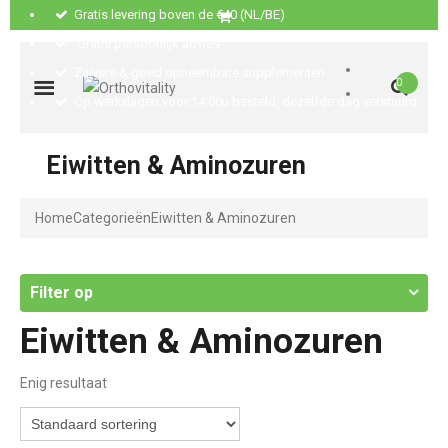
Gratis levering boven de €40 (NL/BE)
Gratis persoonlijk advies
Zuivere & goed opneembare supplementen
0
Op werkdagen voor 14:00u besteld, dezelfde dag verstuurd
Eiwitten & Aminozuren
Home
Categorieën
Eiwitten & Aminozuren
Filter op
Eiwitten & Aminozuren
Enig resultaat