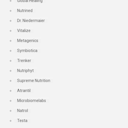
Global Healing
Nutrined
Dr. Niedermaier
Vitalize
Metagenics
Symbiotica
Trenker
Nutriphyt
Supreme Nutrition
Atrantil
Microbiomelabs
Natrol
Testa