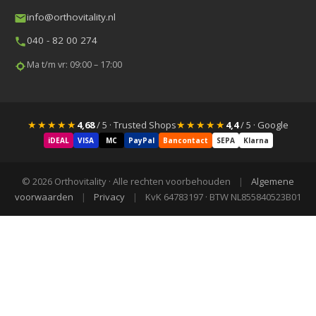
info@orthovitality.nl
040 - 82 00 274
Ma t/m vr: 09:00 – 17:00
★★★★★
★★★★★
4,68
/ 5 · Trusted Shops
4,4
/ 5 · Google
iDEAL
VISA
MC
PayPal
Bancontact
SEPA
Klarna
© 2026 Orthovitality · Alle rechten voorbehouden
|
Algemene
voorwaarden
|
Privacy
|
KvK 64783197 · BTW NL855840523B01