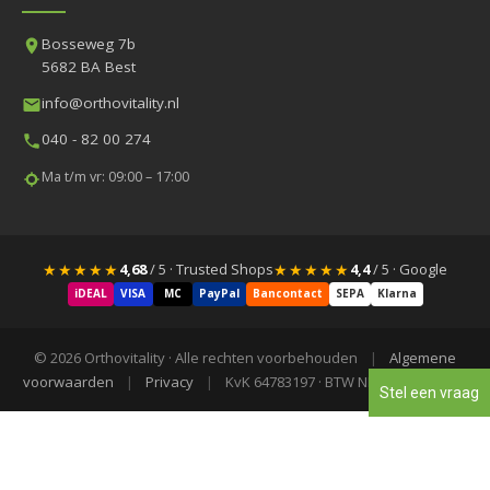
Bosseweg 7b
5682 BA Best
info@orthovitality.nl
040 - 82 00 274
Ma t/m vr: 09:00 – 17:00
★★★★★
★★★★★
4,68
/ 5 · Trusted Shops
4,4
/ 5 · Google
iDEAL
VISA
MC
PayPal
Bancontact
SEPA
Klarna
© 2026 Orthovitality · Alle rechten voorbehouden
|
Algemene
voorwaarden
|
Privacy
|
KvK 64783197 · BTW NL855840523B01
Stel een vraag