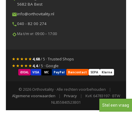
5682 BA Best
info@orthovitality.nl
040 - 82 00 274
Ma t/m vr: 09:00 – 17:00
★★★★★
4,68
/ 5 · Trusted Shops
★★★★★
4,4
/ 5 · Google
iDEAL
VISA
MC
PayPal
Bancontact
SEPA
Klarna
© 2026 Orthovitality · Alle rechten voorbehouden
|
Algemene voorwaarden
|
Privacy
|
KvK 64783197 · BTW
NL855840523B01
Stel een vraag