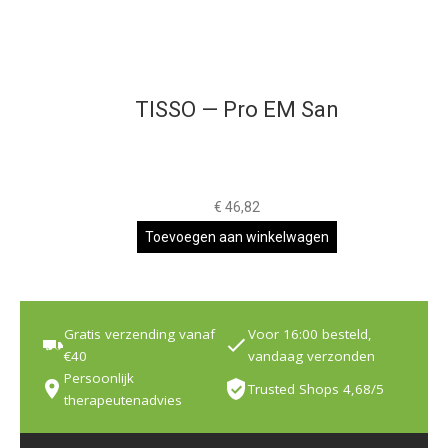
TISSO — Pro EM San
€
46,82
Toevoegen aan winkelwagen
Gratis verzending vanaf
Voor 16:00 besteld,
€40
vandaag verzonden
Persoonlijk
Trusted Shops 4,68/5
therapeutenadvies