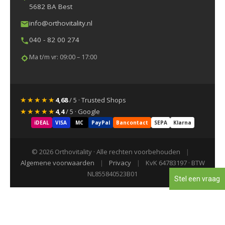
5682 BA Best
info@orthovitality.nl
040 - 82 00 274
Ma t/m vr: 09:00 – 17:00
★★★★★
4,68
/ 5 · Trusted Shops
★★★★★
4,4
/ 5 · Google
iDEAL
VISA
MC
PayPal
Bancontact
SEPA
Klarna
© 2026 Orthovitality · Alle rechten voorbehouden
|
Algemene voorwaarden
|
Privacy
|
KvK 64783197 · BTW
NL855840523B01
Stel een vraag