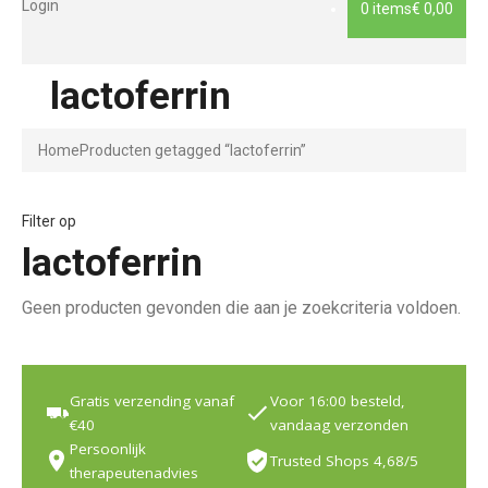
Login
0 items
€ 0,00
lactoferrin
Home
Producten getagged “lactoferrin”
Filter op
lactoferrin
Geen producten gevonden die aan je zoekcriteria voldoen.
Gratis verzending vanaf
Voor 16:00 besteld,
€40
vandaag verzonden
Persoonlijk
Trusted Shops 4,68/5
therapeutenadvies