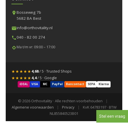
Bosseweg 7b
5682 BA Best
info@orthovitality.nl
040 - 82 00 274
Ma t/m vr: 09:00 – 17:00
★★★★★
4,68
/ 5 · Trusted Shops
★★★★★
4,4
/ 5 · Google
iDEAL
VISA
MC
PayPal
Bancontact
SEPA
Klarna
© 2026 Orthovitality · Alle rechten voorbehouden
|
Algemene voorwaarden
|
Privacy
|
KvK 64783197 · BTW
NL855840523B01
Stel een vraag