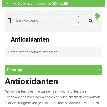
Gratis levering boven de €40 (NL/BE)
Gratis persoonlijk advies
0
Zuivere & goed opneembare supplementen
Op werkdagen voor 14:00u besteld, dezelfde dag verstuurd
Antioxidanten
Home
Categorieën
Antioxidanten
Filter op
Antioxidanten
Antioxidanten is een verzamelnaam voor stoffen die in
uiteenlopende voedingsmiddelen en supplementen voorkomen.
In deze categorie vind je producten met bijvoorbeeld vitamines,