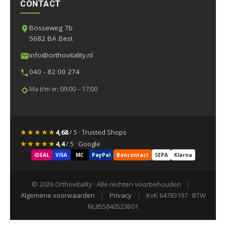
CONTACT
Bosseweg 7b
5682 BA Best
info@orthovitality.nl
040 - 82 00 274
Ma t/m vr: 09:00 – 17:00
★★★★★
4,68
/ 5 · Trusted Shops
★★★★★
4,4
/ 5 · Google
iDEAL
VISA
MC
PayPal
Bancontact
SEPA
Klarna
© 2026 Orthovitality · Alle rechten voorbehouden
|
Algemene voorwaarden
|
Privacy
|
KvK 64783197 · BTW
NL855840523B01