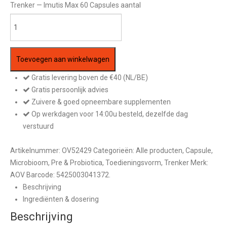
Trenker — Imutis Max 60 Capsules aantal
Toevoegen aan winkelwagen
Gratis levering boven de €40 (NL/BE)
Gratis persoonlijk advies
Zuivere & goed opneembare supplementen
Op werkdagen voor 14:00u besteld, dezelfde dag
verstuurd
Artikelnummer:
OV52429
Categorieën:
Alle producten
,
Capsule
,
Microbioom
,
Pre & Probiotica
,
Toedieningsvorm
,
Trenker
Merk:
AOV
Barcode:
5425003041372
.
Beschrijving
Ingrediënten & dosering
Beschrijving