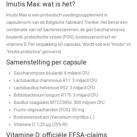
Imutis Max: wat is het?
Imutis Max is een probiotisch voedingssupplement in
capsulevorm van de Belgische fabrikant Trenker. Het bevat een
combinatie van vijf bacteriestammen, de gist Saccharomyces
boulardii, prebiotische vezels (FOS), bosbessenextract en
vitamine D. Per verpakking 60 capsules. Wordt ook wel "Imutis" of
"Imutis probiotica" genoemd.
Samenstelling per capsule
Saccharomyces boulardii: 6 miljard CFU
Lactobacillus rhamnosus R11: 3 miljard CFU
Lactobacillus helveticus R52: 3 miljard CFU
Bifidobacterium longum R175: 3 miljard CFU
Bacillus coagulans MTCC5856: 300 miljoen CFU
Fructo-oligosachariden (FOS): 50 mg
Bosbessenextract (Vaccinium myrtillus L.)
Vitamine D: 1,25 µg (25% RI)
Vitamine D: officiële EFSA-claims