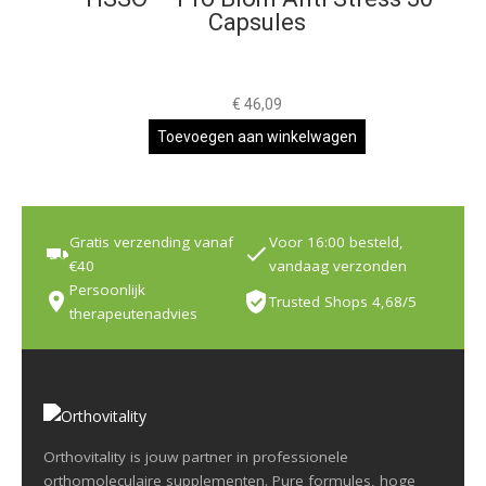
Capsules
€
46,09
Toevoegen aan winkelwagen
Gratis verzending vanaf
Voor 16:00 besteld,
€40
vandaag verzonden
Persoonlijk
Trusted Shops 4,68/5
therapeutenadvies
Orthovitality is jouw partner in professionele
orthomoleculaire supplementen. Pure formules, hoge