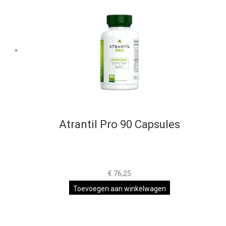
Atrantil Pro 90 Capsules
€
76,25
Toevoegen aan winkelwagen