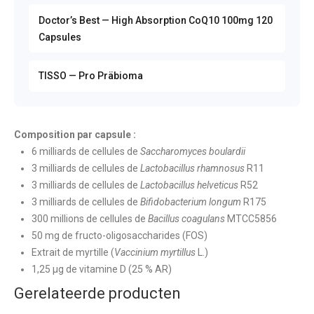
Doctor’s Best — High Absorption CoQ10 100mg 120
Capsules
TISSO — Pro Präbioma
Composition par capsule :
6 milliards de cellules de
Saccharomyces boulardii
3 milliards de cellules de
Lactobacillus rhamnosus
R11
3 milliards de cellules de
Lactobacillus helveticus
R52
3 milliards de cellules de
Bifidobacterium longum
R175
300 millions de cellules de
Bacillus coagulans
MTCC5856
50 mg de fructo-oligosaccharides (FOS)
Extrait de myrtille (
Vaccinium myrtillus
L.)
1,25 µg de vitamine D (25 % AR)
Gerelateerde producten