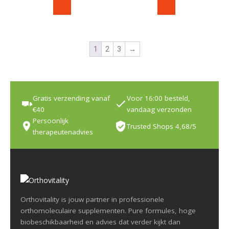
1
2
3
→
Gratis verzending vanaf
Voor 16:00 besteld,
€40
vandaag verzonden
Persoonlijk
Trusted Shops 4,68/5
therapeutenadvies
Orthovitality is jouw partner in professionele
orthomoleculaire supplementen. Pure formules, hoge
biobeschikbaarheid en advies dat verder kijkt dan