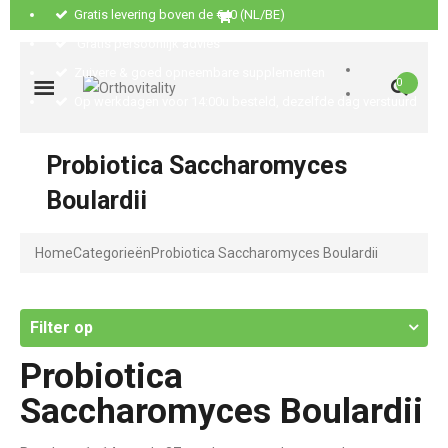
Gratis levering boven de €40 (NL/BE)
Gratis persoonlijk advies
Zuivere & goed opneembare supplementen
0
Op werkdagen voor 14:00u besteld, dezelfde dag verstuurd
Probiotica Saccharomyces
Boulardii
Home
Categorieën
Probiotica Saccharomyces Boulardii
Filter op
Probiotica
Saccharomyces Boulardii