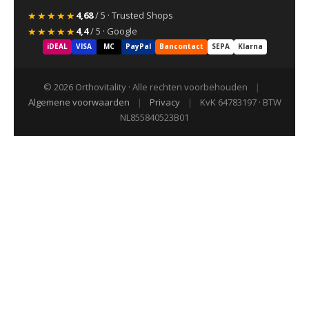
★★★★★
4,68
/ 5 · Trusted Shops
★★★★★
4,4
/ 5 · Google
iDEAL
VISA
MC
PayPal
Bancontact
SEPA
Klarna
© 2026 Orthovitality · Alle rechten voorbehouden
|
Algemene voorwaarden
|
Privacy
|
KvK 64783197 · BTW
NL855840523B01