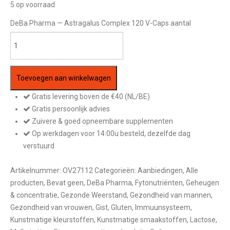
5 op voorraad
DeBa Pharma — Astragalus Complex 120 V-Caps aantal
Toevoegen aan winkelwagen
Gratis levering boven de €40 (NL/BE)
Gratis persoonlijk advies
Zuivere & goed opneembare supplementen
Op werkdagen voor 14:00u besteld, dezelfde dag
verstuurd
Artikelnummer:
OV27112
Categorieën:
Aanbiedingen
,
Alle
producten
,
Bevat geen
,
DeBa Pharma
,
Fytonutriënten
,
Geheugen
& concentratie
,
Gezonde Weerstand
,
Gezondheid van mannen
,
Gezondheid van vrouwen
,
Gist
,
Gluten
,
Immuunsysteem
,
Kunstmatige kleurstoffen
,
Kunstmatige smaakstoffen
,
Lactose
,