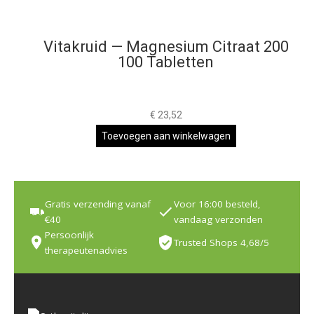
Vitakruid — Magnesium Citraat 200
100 Tabletten
€
23,52
Toevoegen aan winkelwagen
Gratis verzending vanaf
Voor 16:00 besteld,
€40
vandaag verzonden
Persoonlijk
Trusted Shops 4,68/5
therapeutenadvies