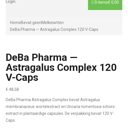
Login
0 items
€ 0,00
Home
Bevat geen
Melkeiwtten
DeBa Pharma — Astragalus Complex 120 V-Caps
DeBa Pharma —
Astragalus Complex 120
V-Caps
€
48,58
DeBa Pharma Astragalus Complex bevat Astragalus
membranaceus-wortelextract en Uncaria tomentosa-schors-
extract in plantaardige capsules. De verpakking bevat 120 V-
Caps.