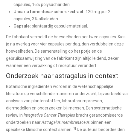
capsules, 16% polysachariden.
Uncaria tomentosa-schors-extract:
120 mg per 2
capsules, 3% alkaloïden.
Capsule:
plantaardig capsulemateriaal.
De fabrikant vermeldt de hoeveelheden per twee capsules. Kies
je na overleg voor vier capsules per dag, dan verdubbelen deze
hoeveelheden. De samenstelling op het potje en de
gebruiksaanwijzing van de fabrikant zijn altijd leidend, zeker
wanneer een verpakking of receptuur verandert.
Onderzoek naar astragalus in context
Botanische ingrediënten worden in de wetenschappelijke
literatuur op verschillende manieren onderzocht, bijvoorbeeld via
analyses van plantenstoffen, laboratoriumproeven,
diermodellen en onderzoeken bij mensen. Een systematische
review in
Integrative Cancer Therapies
bracht gerandomiseerde
onderzoeken naar
Astragalus membranaceus
binnen een
[1]
specifieke klinische context samen.
De auteurs beoordeelden