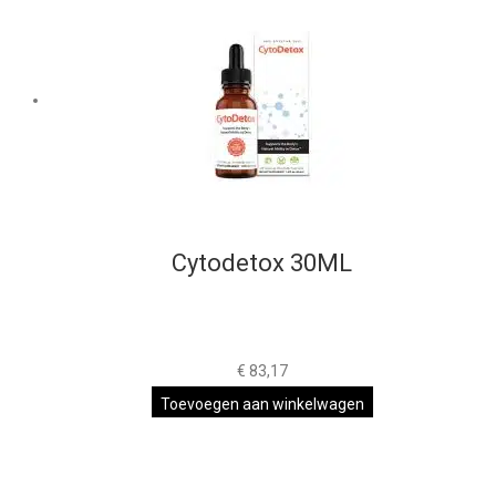
Cytodetox 30ML
€
83,17
Toevoegen aan winkelwagen