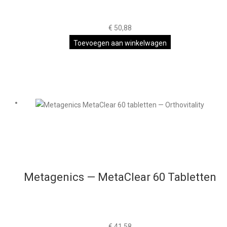
€
50,88
Toevoegen aan winkelwagen
Metagenics — MetaClear 60 Tabletten
€
41,58