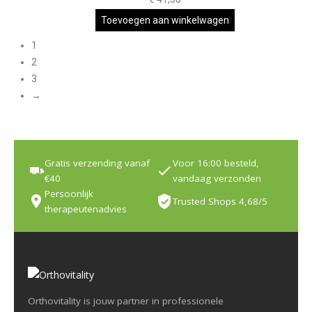
Toevoegen aan winkelwagen
1
2
3
→
Gratis verzending vanaf
Voor 16:00 besteld,
€40
vandaag verzonden
Persoonlijk
Trusted Shops 4,68/5
therapeutenadvies
Orthovitality is jouw partner in professionele