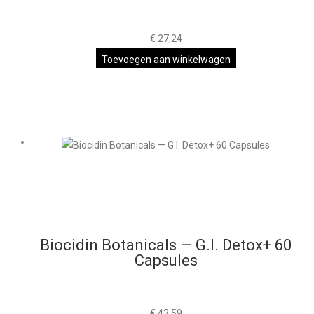
€
27,24
Toevoegen aan winkelwagen
Biocidin Botanicals — G.I. Detox+ 60
Capsules
€
43,59