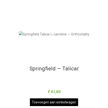
Springfield — Talicar
€
61,60
Toevoegen aan winkelwagen