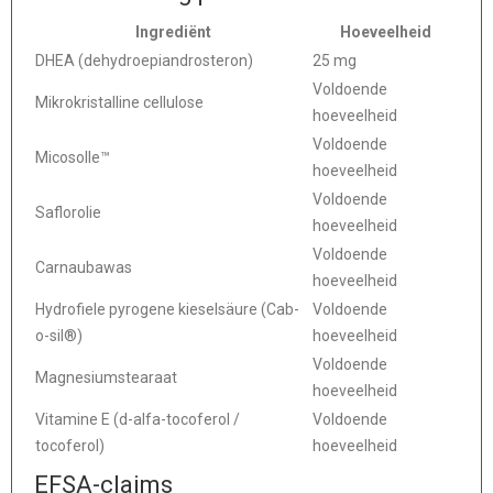
Ingrediënt
Hoeveelheid
DHEA (dehydroepiandrosteron)
25 mg
Voldoende
Mikrokristalline cellulose
hoeveelheid
Voldoende
Micosolle™
hoeveelheid
Voldoende
Saflorolie
hoeveelheid
Voldoende
Carnaubawas
hoeveelheid
Hydrofiele pyrogene kieselsäure (Cab-
Voldoende
o-sil®)
hoeveelheid
Voldoende
Magnesiumstearaat
hoeveelheid
Vitamine E (d-alfa-tocoferol /
Voldoende
tocoferol)
hoeveelheid
EFSA-claims