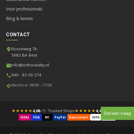
Voor professionals
Blog & kennis
CONTACT
Bosseweg 7b
5682 BA Best
info@orthovitality.nl
040 - 82 00 274
Ma t/m vr: 09:00 – 17:00
★★★★★
★★★★★
4,68
/ 5 · Trusted Shops
4,4
/ 5 · Google
Stel een vraag
iDEAL
VISA
MC
PayPal
Bancontact
SEPA
Klarna