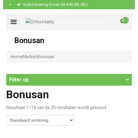
Gratis levering boven de €40 (NL/BE)
Gratis persoonlijk advies
0
Zuivere & goed opneembare supplementen
Op werkdagen voor 14:00u besteld, dezelfde dag verstuurd
Bonusan
Home
Merken
Bonusan
Filter op
Bonusan
Resultaat 1–14 van de 20 resultaten wordt getoond