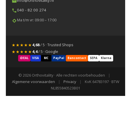
info@orthovitality.nl
040 - 82 00 274
Ma t/m vr: 09:00 – 17:00
★★★★★
4,68
/ 5 · Trusted Shops
★★★★★
4,4
/ 5 · Google
iDEAL
VISA
MC
PayPal
Bancontact
SEPA
Klarna
© 2026 Orthovitality · Alle rechten voorbehouden
|
Algemene voorwaarden
|
Privacy
|
KvK 64783197 · BTW
NL855840523B01