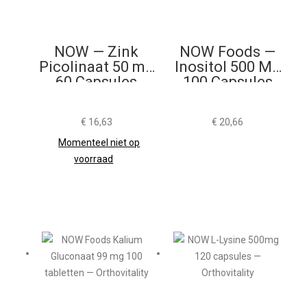
NOW — Zink
NOW Foods —
Picolinaat 50 mg
Inositol 500 Mg
60 Capsules
100 Capsules
€
16,63
€
20,66
Momenteel niet op
voorraad