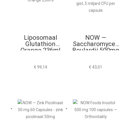
Liposomaal
NOW —
Glutathion
Saccharomyces
Orange 236ml
Boulardii 500mg
60 Capsules
€
99,14
€
43,01