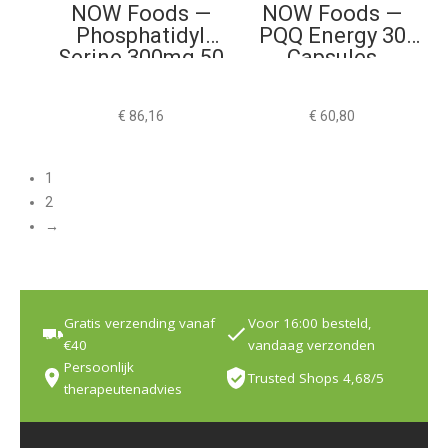
NOW Foods —
NOW Foods —
Phosphatidyl
PQQ Energy 30
Serine 300mg 50
Capsules
Softgels
€
86,16
€
60,80
1
2
→
Gratis verzending vanaf
Voor 16:00 besteld,
€40
vandaag verzonden
Persoonlijk
Trusted Shops 4,68/5
therapeutenadvies