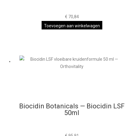
€
70,84
Toevoegen aan winkelwagen
Biocidin Botanicals — Biocidin LSF
50ml
€
95,91