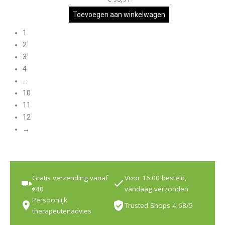
Toevoegen aan winkelwagen
1
2
3
4
…
10
11
12
→
Gratis verzending vanaf
Voor 16:00 besteld,
€40
vandaag verzonden
Persoonlijk
Trusted Shops 4,68/5
therapeutenadvies