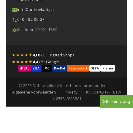
info@orthovitality.nl
040 - 82 00 274
Ma t/m vr: 09:00 – 17:00
★★★★★
4,68
/ 5 · Trusted Shops
★★★★★
4,4
/ 5 · Google
iDEAL
VISA
MC
PayPal
Bancontact
SEPA
Klarna
© 2026 Orthovitality · Alle rechten voorbehouden
|
Algemene voorwaarden
|
Privacy
|
KvK 64783197 · BTW
NL855840523B01
Stel een vraag