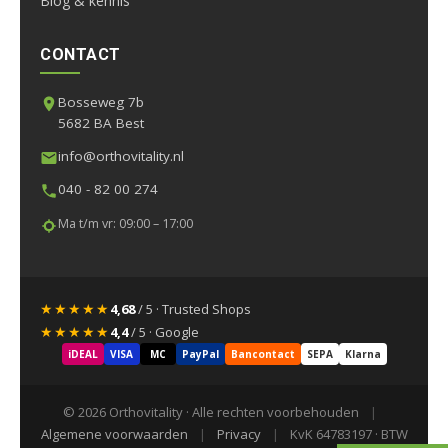
Blog & kennis
CONTACT
Bosseweg 7b
5682 BA Best
info@orthovitality.nl
040 - 82 00 274
Ma t/m vr: 09:00 – 17:00
★★★★★
4,68
/ 5 · Trusted Shops
★★★★★
4,4
/ 5 · Google
iDEAL
VISA
MC
PayPal
Bancontact
SEPA
Klarna
© 2026 Orthovitality · Alle rechten voorbehouden
|
Algemene voorwaarden
|
Privacy
|
KvK 64783197 · BTW