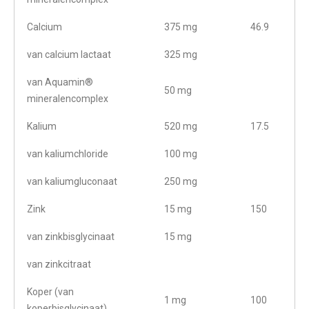
Calcium
375 mg
46.9
van calcium lactaat
325 mg
van Aquamin®
50 mg
mineralencomplex
Kalium
520 mg
17.5
van kaliumchloride
100 mg
van kaliumgluconaat
250 mg
Zink
15 mg
150
van zinkbisglycinaat
15 mg
van zinkcitraat
Koper (van
1 mg
100
koperbisglycinaat)