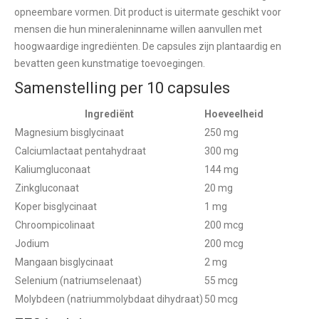
opneembare vormen. Dit product is uitermate geschikt voor
mensen die hun mineraleninname willen aanvullen met
hoogwaardige ingrediënten. De capsules zijn plantaardig en
bevatten geen kunstmatige toevoegingen.
Samenstelling per 10 capsules
Ingrediënt
Hoeveelheid
Magnesium bisglycinaat
250 mg
Calciumlactaat pentahydraat
300 mg
Kaliumgluconaat
144 mg
Zinkgluconaat
20 mg
Koper bisglycinaat
1 mg
Chroompicolinaat
200 mcg
Jodium
200 mcg
Mangaan bisglycinaat
2 mg
Selenium (natriumselenaat)
55 mcg
Molybdeen (natriummolybdaat dihydraat)
50 mcg