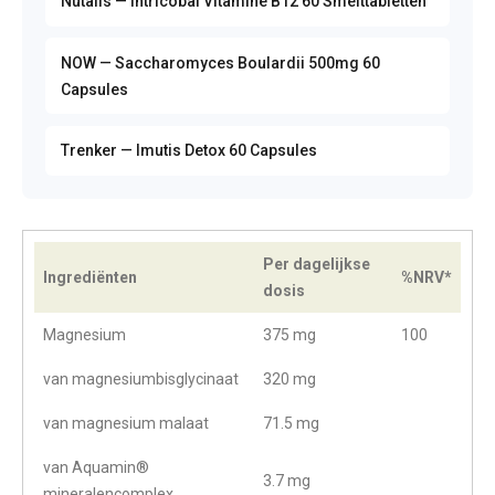
Nutalis — Intricobal Vitamine B12 60 Smelttabletten
NOW — Saccharomyces Boulardii 500mg 60
Capsules
Trenker — Imutis Detox 60 Capsules
Per dagelijkse
Ingrediënten
%NRV*
dosis
Magnesium
375 mg
100
van magnesiumbisglycinaat
320 mg
van magnesium malaat
71.5 mg
van Aquamin®
3.7 mg
mineralencomplex