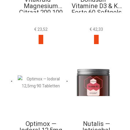
Magnesium
Vitamine D3 & K2
Citraat 200 100
Forte 60 Softgels
Tabletten
€
23,52
€
42,33
Optimox —
Nutalis —