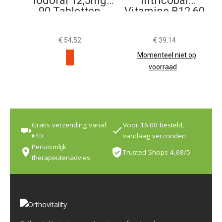
Iodoral 12,5mg
Intricobal
90 Tabletten
Vitamine B12 60
Smelttabletten
€
54,52
€
39,14
Momenteel niet op
voorraad
Gratis verzending vanaf
Voor 16:00 besteld,
€40
vandaag verzonden
Persoonlijk
Trusted Shops 4,68/5
therapeutenadvies