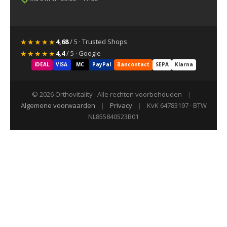
★★★★★
4,68
/ 5 · Trusted Shops
★★★★★
4,4
/ 5 · Google
iDEAL
VISA
MC
PayPal
Bancontact
SEPA
Klarna
© 2026 Orthovitality · Alle rechten voorbehouden
|
Algemene voorwaarden
|
Privacy
|
KvK 64783197 · BTW
NL855840523B01