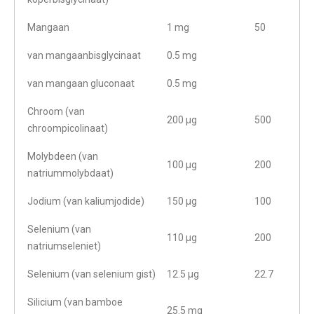
Mangaan
1 mg
50
van mangaanbisglycinaat
0.5 mg
van mangaan gluconaat
0.5 mg
Chroom (van
200 µg
500
chroompicolinaat)
Molybdeen (van
100 µg
200
natriummolybdaat)
Jodium (van kaliumjodide)
150 µg
100
Selenium (van
110 µg
200
natriumseleniet)
Selenium (van selenium gist)
12.5 µg
22.7
Silicium (van bamboe
25.5 mg