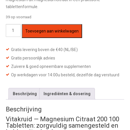
tablettenformule.
39 op voorraad
Vitakruid
Toevoegen aan winkelwagen
—
Magnesium
Citraat
Gratis levering boven de €40 (NL/BE)
200
Gratis persoonlijk advies
100
Zuivere & goed opneembare supplementen
Tabletten
Op werkdagen voor 14:00u besteld, dezelfde dag verstuurd
aantal
Beschrijving
Ingrediënten & dosering
Beschrijving
Vitakruid — Magnesium Citraat 200 100
Tabletten: zorgvuldig samengesteld en