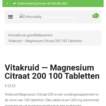
Gratis levering boven de €40 (NL/BE)
Gratis persoonlijk advies
0
Zuivere & goed opneembare supplementen
Op werkdagen voor 14:00u besteld, dezelfde dag verstuurd
Home
Bevat geen
Melkeiwtten
Vitakruid — Magnesium Citraat 200 100 Tabletten
Vitakruid — Magnesium
Citraat 200 100 Tabletten
€
23,52
Vitakruid Magnesium Citraat 200 is een voedingssupplement in
de vorm van 100 tabletten. Elke tablet levert 200 mg elementair
magnesium uit magnesiumcitraat in een praktische