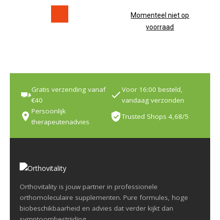
Momenteel niet op
voorraad
Gratis verzending vanaf
Voor 16:00 besteld,
€40
vandaag verzonden
Persoonlijk
Trusted Shops 4,68/5
therapeutenadvies
Orthovitality is jouw partner in professionele
orthomoleculaire supplementen. Pure formules, hoge
biobeschikbaarheid en advies dat verder kijkt dan
symptoombestrijding.