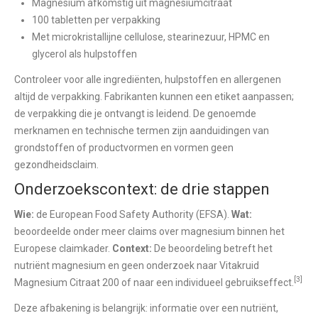
Magnesium afkomstig uit magnesiumcitraat
100 tabletten per verpakking
Met microkristallijne cellulose, stearinezuur, HPMC en
glycerol als hulpstoffen
Controleer voor alle ingrediënten, hulpstoffen en allergenen
altijd de verpakking. Fabrikanten kunnen een etiket aanpassen;
de verpakking die je ontvangt is leidend. De genoemde
merknamen en technische termen zijn aanduidingen van
grondstoffen of productvormen en vormen geen
gezondheidsclaim.
Onderzoekscontext: de drie stappen
Wie:
de European Food Safety Authority (EFSA).
Wat:
beoordeelde onder meer claims over magnesium binnen het
Europese claimkader.
Context:
De beoordeling betreft het
nutriënt magnesium en geen onderzoek naar Vitakruid
[3]
Magnesium Citraat 200 of naar een individueel gebruikseffect.
Deze afbakening is belangrijk: informatie over een nutriënt,