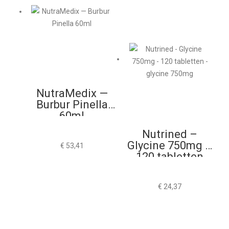
NutraMedix —
Burbur Pinella
60ml
Nutrined –
Glycine 750mg –
€
53,41
120 tabletten
€
24,37