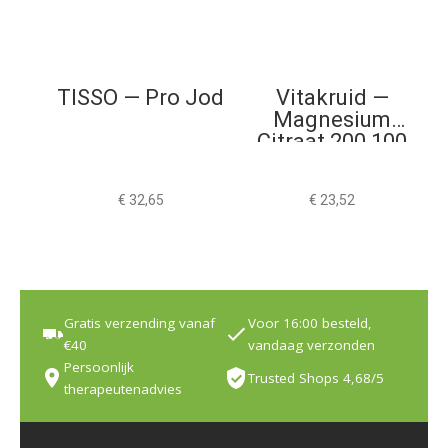
TISSO — Pro Jod
Vitakruid —
Magnesium
Citraat 200 100
Tabletten
€
32,65
€
23,52
Gratis verzending vanaf
Voor 16:00 besteld,
€40
vandaag verzonden
Persoonlijk
Trusted Shops 4,68/5
therapeutenadvies