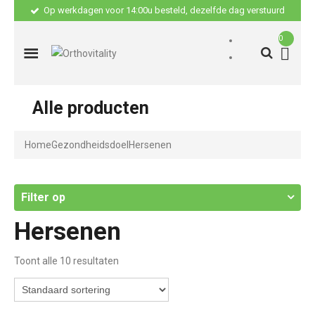
Op werkdagen voor 14:00u besteld, dezelfde dag verstuurd
0
Alle producten
Home
Gezondheidsdoel
Hersenen
Filter op
Hersenen
Toont alle 10 resultaten