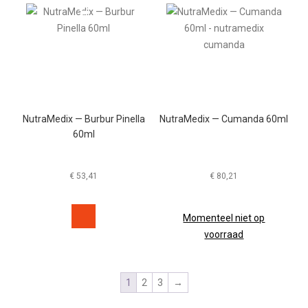
NutraMedix — Burbur Pinella
NutraMedix — Cumanda 60ml
60ml
€
53,41
€
80,21
Momenteel niet op
voorraad
1
2
3
→