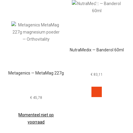
NutraMedix — Banderol 60ml
Metagenics — MetaMag 227g
€
83,11
€
45,78
Momenteel niet op
voorraad