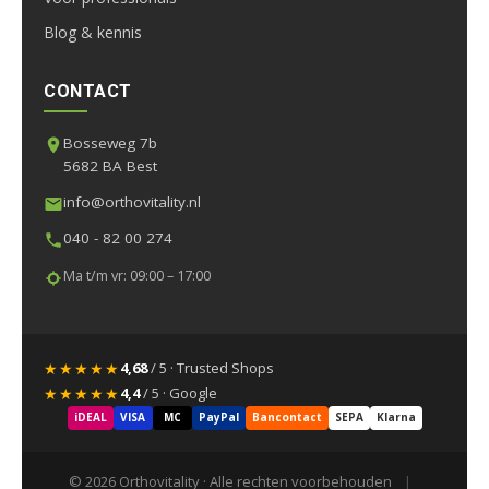
Blog & kennis
CONTACT
Bosseweg 7b
5682 BA Best
info@orthovitality.nl
040 - 82 00 274
Ma t/m vr: 09:00 – 17:00
★★★★★
4,68
/ 5 · Trusted Shops
★★★★★
4,4
/ 5 · Google
iDEAL
VISA
MC
PayPal
Bancontact
SEPA
Klarna
© 2026 Orthovitality · Alle rechten voorbehouden
|