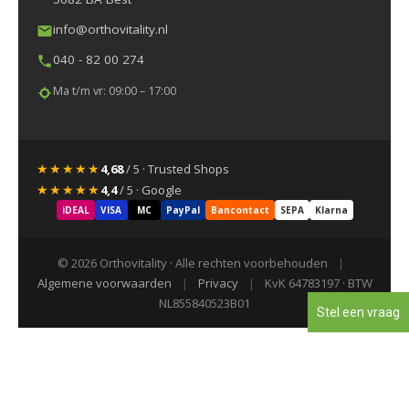
info@orthovitality.nl
040 - 82 00 274
Ma t/m vr: 09:00 – 17:00
★★★★★
4,68
/ 5 · Trusted Shops
★★★★★
4,4
/ 5 · Google
iDEAL
VISA
MC
PayPal
Bancontact
SEPA
Klarna
© 2026 Orthovitality · Alle rechten voorbehouden
|
Algemene voorwaarden
|
Privacy
|
KvK 64783197 · BTW
NL855840523B01
Stel een vraag