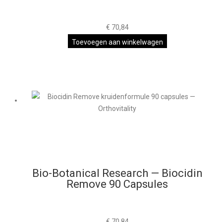
€
70,84
Toevoegen aan winkelwagen
Bio-Botanical Research — Biocidin
Remove 90 Capsules
€
70,84