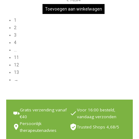
Toevoegen aan winkelwagen
1
2
3
4
…
11
12
13
→
Gratis verzending vanaf
Voor 16:00 besteld,
€40
vandaag verzonden
Persoonlijk
Trusted Shops 4,68/5
therapeutenadvies