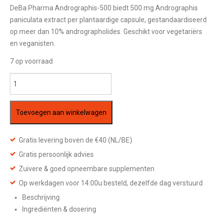
DeBa Pharma Andrographis-500 biedt 500 mg Andrographis
paniculata extract per plantaardige capsule, gestandaardiseerd
op meer dan 10% andrographolides. Geschikt voor vegetariërs
en veganisten.
7 op voorraad
DeBa
Pharma
—
Toevoegen aan winkelwagen
Andrographis-
500
60
Gratis levering boven de €40 (NL/BE)
V-
Gratis persoonlijk advies
Caps
Zuivere & goed opneembare supplementen
aantal
Op werkdagen voor 14:00u besteld, dezelfde dag verstuurd
Beschrijving
Ingrediënten & dosering