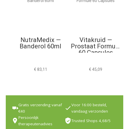
NutraMedix —
Vitakruid —
Banderol 60ml
Prostaat Formule
60 Capsules
€
83,11
€
45,09
Gratis verzending vanaf
Voor 16:00 besteld,
€40
vandaag verzonden
Persoonlijk
Trusted Shops 4,68/5
therapeutenadvies