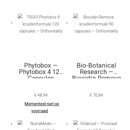
Phytobox —
Bio-Botanical
Phytobox 4 120
Research —
Capsules
Biocidin Remove
90 Capsules
€
48,94
€
70,84
Momenteel niet op
voorraad