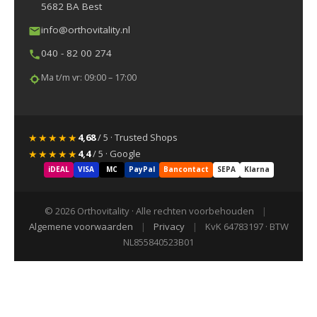
5682 BA Best
info@orthovitality.nl
040 - 82 00 274
Ma t/m vr: 09:00 – 17:00
★★★★★
4,68
/ 5 · Trusted Shops
★★★★★
4,4
/ 5 · Google
iDEAL
VISA
MC
PayPal
Bancontact
SEPA
Klarna
© 2026 Orthovitality · Alle rechten voorbehouden
|
Algemene voorwaarden
|
Privacy
|
KvK 64783197 · BTW
NL855840523B01