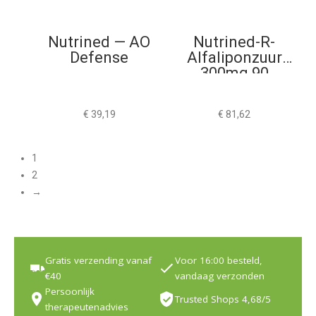
Nutrined — AO
Nutrined-R-
Defense
Alfaliponzuur
300mg 90
Capsules
€
39,19
€
81,62
1
2
→
Gratis verzending vanaf
Voor 16:00 besteld,
€40
vandaag verzonden
Persoonlijk
Trusted Shops 4,68/5
therapeutenadvies