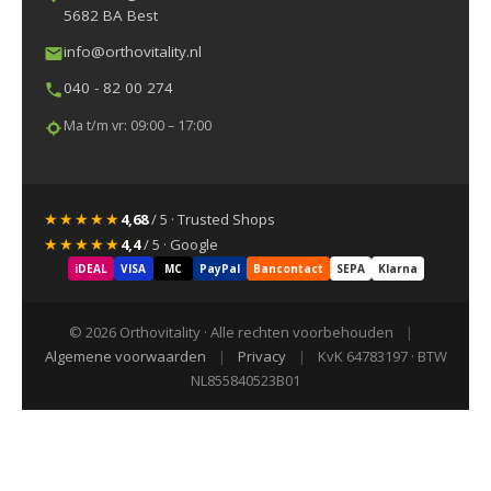
5682 BA Best
info@orthovitality.nl
040 - 82 00 274
Ma t/m vr: 09:00 – 17:00
★★★★★
4,68
/ 5 · Trusted Shops
★★★★★
4,4
/ 5 · Google
iDEAL
VISA
MC
PayPal
Bancontact
SEPA
Klarna
© 2026 Orthovitality · Alle rechten voorbehouden
|
Algemene voorwaarden
|
Privacy
|
KvK 64783197 · BTW
NL855840523B01