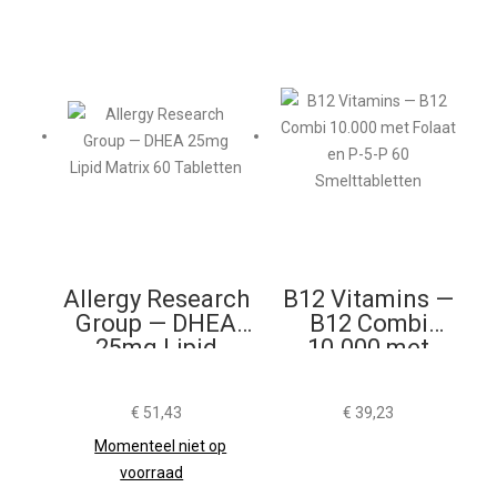
Allergy Research
B12 Vitamins —
Group — DHEA
B12 Combi
25mg Lipid
10.000 met
Matrix 60
Folaat en P-5-P
Tabletten
60
€
51,43
€
39,23
Smelttabletten
Momenteel niet op
voorraad