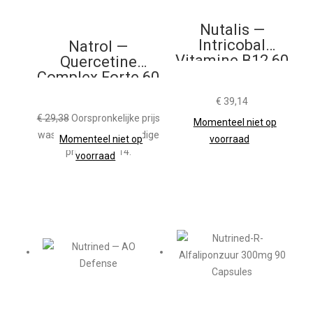
Nutalis —
Intricobal
Natrol —
Vitamine B12 60
Quercetine
Smelttabletten
Complex Forte 60
Capsules
€
39,14
€
29,38
Oorspronkelijke prijs
Momenteel niet op
was: € 29,38.
€
26,14
Huidige
Momenteel niet op
voorraad
prijs is: € 26,14.
voorraad