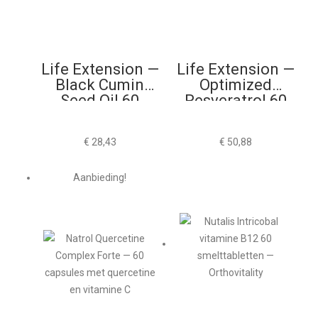
Life Extension —
Life Extension —
Black Cumin
Optimized
Seed Oil 60
Resveratrol 60
Softgels
Vegacapsules
€
28,43
€
50,88
Aanbieding!