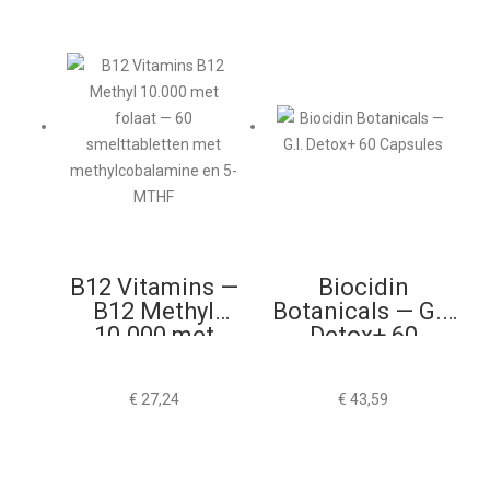
B12 Vitamins —
Biocidin
B12 Methyl
Botanicals — G.I.
10.000 met
Detox+ 60
Folaat 60
Capsules
Smelttabletten
€
27,24
€
43,59