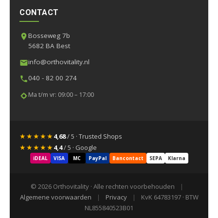
CONTACT
Bosseweg 7b
5682 BA Best
info@orthovitality.nl
040 - 82 00 274
Ma t/m vr: 09:00 – 17:00
★★★★★
4,68
/ 5 · Trusted Shops
★★★★★
4,4
/ 5 · Google
iDEAL
VISA
MC
PayPal
Bancontact
SEPA
Klarna
© 2026 Orthovitality · Alle rechten voorbehouden
|
Algemene voorwaarden
|
Privacy
|
KvK 64783197 · BTW
NL855840523B01