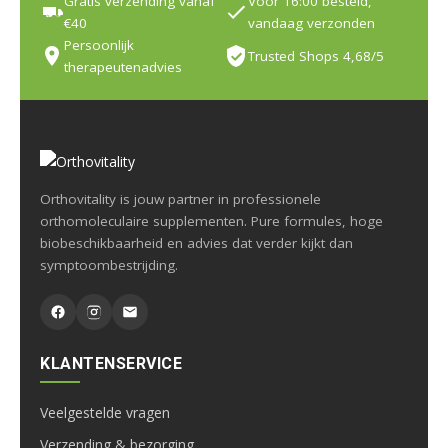
Gratis verzending vanaf
Voor 16:00 besteld,
€40
vandaag verzonden
Persoonlijk
Trusted Shops 4,68/5
therapeutenadvies
Orthovitality is jouw partner in professionele
orthomoleculaire supplementen. Pure formules, hoge
biobeschikbaarheid en advies dat verder kijkt dan
symptoombestrijding.
KLANTENSERVICE
Veelgestelde vragen
Verzending & bezorging