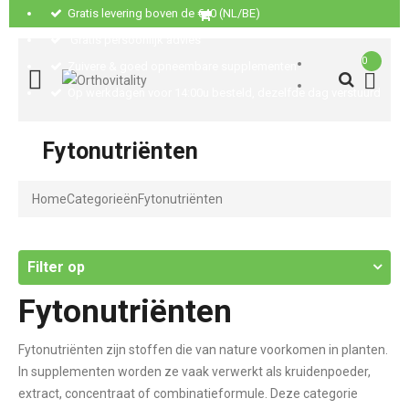
Gratis levering boven de €40 (NL/BE)
Gratis persoonlijk advies
0
Zuivere & goed opneembare supplementen
Op werkdagen voor 14:00u besteld, dezelfde dag verstuurd
Fytonutriënten
Home
Categorieën
Fytonutriënten
Filter op
Fytonutriënten
Fytonutriënten zijn stoffen die van nature voorkomen in planten.
In supplementen worden ze vaak verwerkt als kruidenpoeder,
extract, concentraat of combinatieformule. Deze categorie