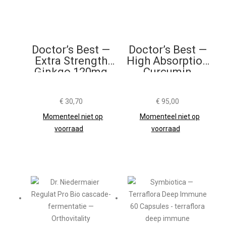
Doctor’s Best —
Doctor’s Best —
Extra Strength
High Absorption
Ginkgo 120mg
Curcumin
120 Capsules
1000mg 120
Tabletten
€
30,70
€
95,00
Momenteel niet op
Momenteel niet op
voorraad
voorraad