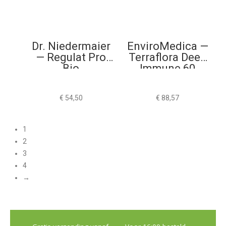
Dr. Niedermaier
EnviroMedica —
— Regulat Pro
Terraflora Deep
Bio
Immune 60
Capsules
€
54,50
€
88,57
1
2
3
4
→