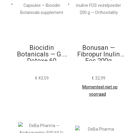
Biocidin
Bonusan —
Botanicals — G.I.
Fibropur Inulin
Detox+ 60
Fos 200g
Capsules
€
43,59
€
32,99
Momenteel niet op
voorraad