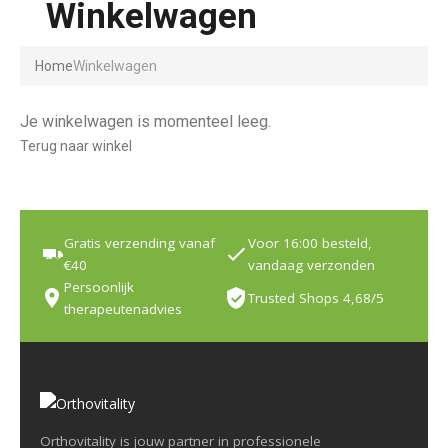
Winkelwagen
Home
Winkelwagen
Je winkelwagen is momenteel leeg.
Terug naar winkel
Gratis verzending vanaf
Voor 16:00 besteld,
€40
vandaag verzonden
Persoonlijk
Trusted Shops 4,68/5
therapeutenadvies
Orthovitality is jouw partner in professionele