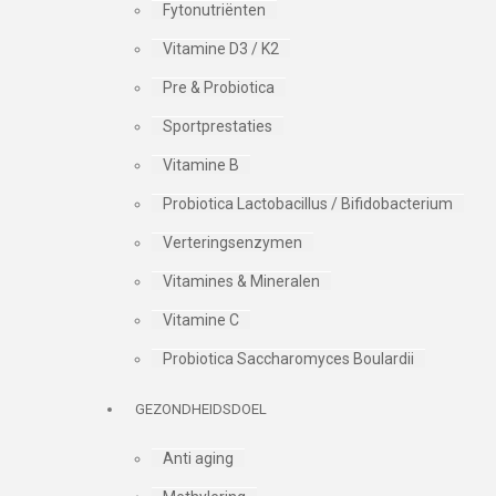
Fytonutriënten
Vitamine D3 / K2
Pre & Probiotica
Sportprestaties
Vitamine B
Probiotica Lactobacillus / Bifidobacterium
Verteringsenzymen
Vitamines & Mineralen
Vitamine C
Probiotica Saccharomyces Boulardii
GEZONDHEIDSDOEL
Anti aging