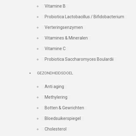
Vitamine B
Probiotica Lactobacillus / Bifidobacterium
Verteringsenzymen
Vitamines & Mineralen
Vitamine C
Probiotica Saccharomyces Boulardii
GEZONDHEIDSDOEL
Anti aging
Methylering
Botten & Gewrichten
Bloedsuikerspiegel
Cholesterol