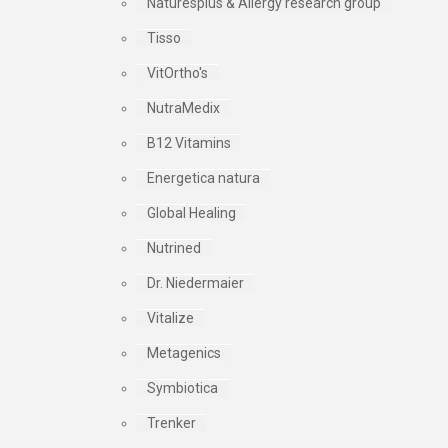
Naturesplus & Allergy research group
Tisso
VitOrtho's
NutraMedix
B12 Vitamins
Energetica natura
Global Healing
Nutrined
Dr. Niedermaier
Vitalize
Metagenics
Symbiotica
Trenker