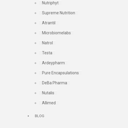
Nutriphyt
Supreme Nutrition
Atrantil
Microbiomelabs
Natrol
Testa
Ardeypharm
Pure Encapsulations
DeBa Pharma
Nutalis
Allimed
BLOG