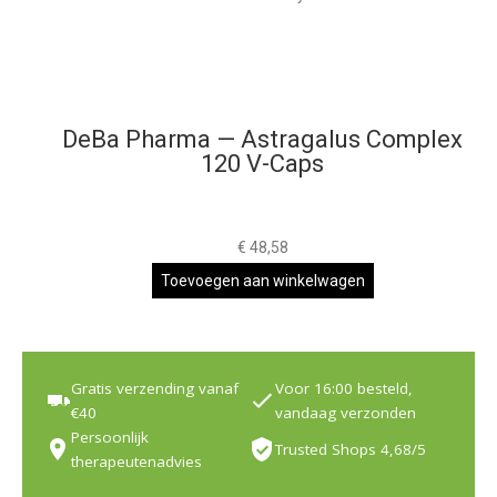
DeBa Pharma — Astragalus Complex
120 V-Caps
€
48,58
Toevoegen aan winkelwagen
Gratis verzending vanaf
Voor 16:00 besteld,
€40
vandaag verzonden
Persoonlijk
Trusted Shops 4,68/5
therapeutenadvies