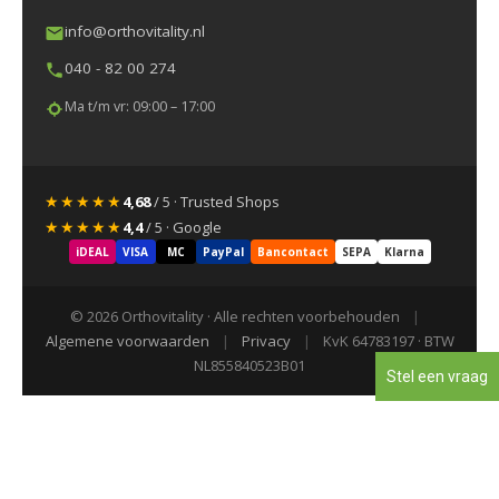
info@orthovitality.nl
040 - 82 00 274
Ma t/m vr: 09:00 – 17:00
★★★★★
4,68
/ 5 · Trusted Shops
★★★★★
4,4
/ 5 · Google
iDEAL
VISA
MC
PayPal
Bancontact
SEPA
Klarna
© 2026 Orthovitality · Alle rechten voorbehouden
|
Algemene voorwaarden
|
Privacy
|
KvK 64783197 · BTW
NL855840523B01
Stel een vraag