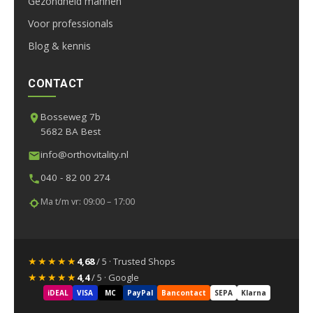
Gezondheid mannen
Voor professionals
Blog & kennis
CONTACT
Bosseweg 7b
5682 BA Best
info@orthovitality.nl
040 - 82 00 274
Ma t/m vr: 09:00 – 17:00
★★★★★
4,68
/ 5 · Trusted Shops
★★★★★
4,4
/ 5 · Google
iDEAL
VISA
MC
PayPal
Bancontact
SEPA
Klarna