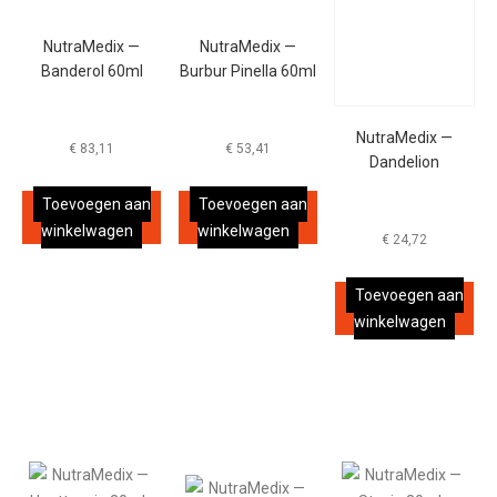
NutraMedix —
NutraMedix —
Banderol 60ml
Burbur Pinella 60ml
NutraMedix —
€
83,11
€
53,41
Dandelion
Toevoegen aan
Toevoegen aan
winkelwagen
winkelwagen
€
24,72
Toevoegen aan
winkelwagen