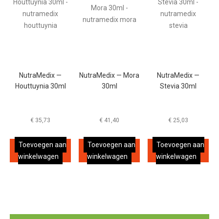
NutraMedix —
NutraMedix — Mora
NutraMedix —
Houttuynia 30ml
30ml
Stevia 30ml
€
35,73
€
41,40
€
25,03
Toevoegen aan
Toevoegen aan
Toevoegen aan
winkelwagen
winkelwagen
winkelwagen