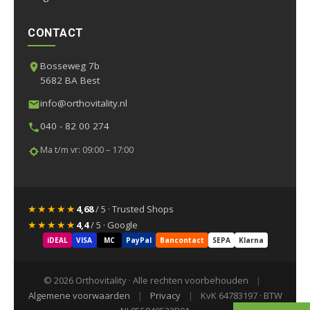
CONTACT
Bosseweg 7b
5682 BA Best
info@orthovitality.nl
040 - 82 00 274
Ma t/m vr: 09:00 – 17:00
★★★★★
4,68
/ 5 · Trusted Shops
★★★★★
4,4
/ 5 · Google
iDEAL
VISA
MC
PayPal
Bancontact
SEPA
Klarna
© 2026 Orthovitality · Alle rechten voorbehouden
|
Algemene voorwaarden
|
Privacy
|
KvK 64783197 · BTW