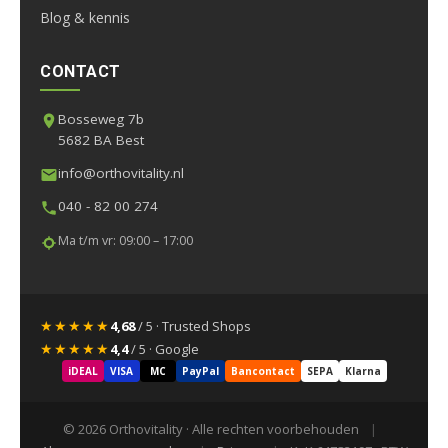
Blog & kennis
CONTACT
Bosseweg 7b
5682 BA Best
info@orthovitality.nl
040 - 82 00 274
Ma t/m vr: 09:00 – 17:00
★★★★★
4,68
/ 5 · Trusted Shops
★★★★★
4,4
/ 5 · Google
iDEAL
VISA
MC
PayPal
Bancontact
SEPA
Klarna
© 2026 Orthovitality · Alle rechten voorbehouden
|