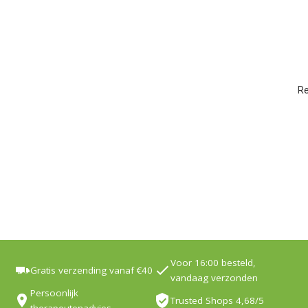
Re
Voor 16:00 besteld,
Gratis verzending vanaf €40
vandaag verzonden
Persoonlijk
Trusted Shops 4,68/5
therapeutenadvies