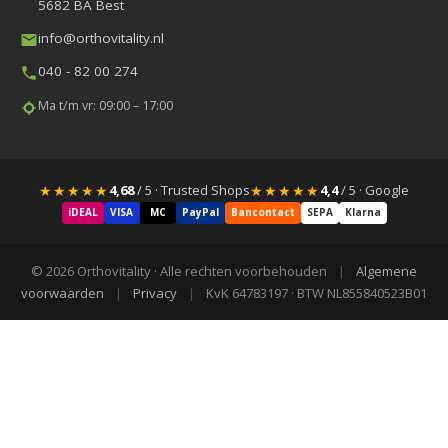
5682 BA Best
info@orthovitality.nl
040 - 82 00 274
Ma t/m vr: 09:00 – 17:00
★★★★★
★★★★★
4,68
/ 5 · Trusted Shops
4,4
/ 5 · Google
iDEAL
VISA
MC
PayPal
Bancontact
SEPA
Klarna
© 2026 Orthovitality · Alle rechten voorbehouden
|
Algemene
voorwaarden
|
Privacy
|
KvK 64783197 · BTW NL855840523B01