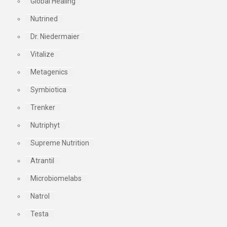
Global Healing
Nutrined
Dr. Niedermaier
Vitalize
Metagenics
Symbiotica
Trenker
Nutriphyt
Supreme Nutrition
Atrantil
Microbiomelabs
Natrol
Testa