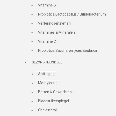
Vitamine B
Probiotica Lactobacillus / Bifidobacterium
Verteringsenzymen
Vitamines & Mineralen
Vitamine C
Probiotica Saccharomyces Boulardii
GEZONDHEIDSDOEL
Anti aging
Methylering
Botten & Gewrichten
Bloedsuikerspiegel
Cholesterol