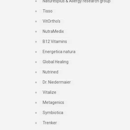
Naturesplus & Allergy research group
Tisso
VitOrtho's
NutraMedix
B12 Vitamins
Energetica natura
Global Healing
Nutrined
Dr. Niedermaier
Vitalize
Metagenics
Symbiotica
Trenker