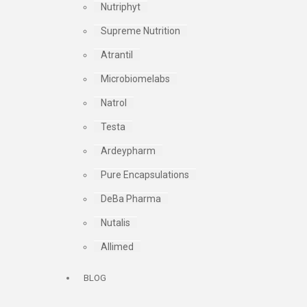
Nutriphyt
Supreme Nutrition
Atrantil
Microbiomelabs
Natrol
Testa
Ardeypharm
Pure Encapsulations
DeBa Pharma
Nutalis
Allimed
BLOG