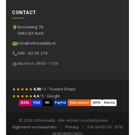
CONTACT
Bosseweg 7b
5682 BA Best
info@orthovitality.nl
040 - 82 00 274
Ma t/m vr: 09:00 – 17:00
★★★★★
4,68
/ 5 · Trusted Shops
★★★★★
4,4
/ 5 · Google
iDEAL
VISA
MC
PayPal
Bancontact
SEPA
Klarna
© 2026 Orthovitality · Alle rechten voorbehouden
|
Algemene voorwaarden
|
Privacy
|
KvK 64783197 · BTW
NL855840523B01