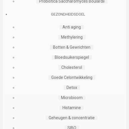
Probiotica Saccharomyces Boulardii
GEZONDHEIDSDOEL
Anti aging
Methylering
Botten & Gewrichten
Bloedsuikerspiegel
Cholesterol
Goede Celontwikkeling
Detox
Microbioom
Histamine
Geheugen & concentratie
SIBO