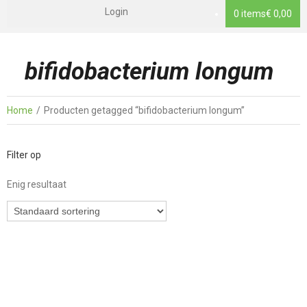
Login
0 items
€ 0,00
bifidobacterium longum
Home
Producten getagged “bifidobacterium longum”
Filter op
Enig resultaat