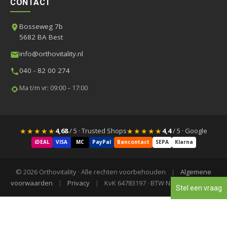
CONTACT
Bosseweg 7b
5682 BA Best
info@orthovitality.nl
040 - 82 00 274
Ma t/m vr: 09:00 – 17:00
★★★★★
★★★★★
4,68
/ 5 · Trusted Shops
4,4
/ 5 · Google
iDEAL
VISA
MC
PayPal
Bancontact
SEPA
Klarna
© 2026 Orthovitality · Alle rechten voorbehouden
|
Algemene
voorwaarden
|
Privacy
|
KvK 64783197 · BTW NL855840523B01
Stel een vraag