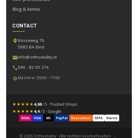
Blog & kennis
CONTACT
Bosseweg 7b
5682 BA Best
info@orthovitality.nl
040 - 82 00 274
Ma t/m vr: 09:00 – 17:00
★★★★★
4,68
/ 5 · Trusted Shops
★★★★★
4,4
/ 5 · Google
iDEAL
VISA
MC
PayPal
Bancontact
SEPA
Klarna
© 2026 Orthovitality · Alle rechten voorbehouden
|