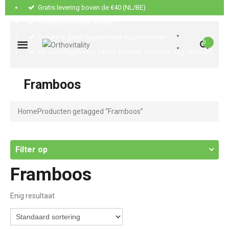
Gratis levering boven de €40 (NL/BE)
Gratis persoonlijk advies
Zuivere & goed opneembare supplementen
0
Op werkdagen voor 14:00u besteld, dezelfde dag verstuurd
Framboos
Home
Producten getagged “Framboos”
Filter op
Framboos
Enig resultaat