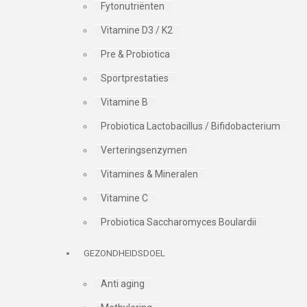
Fytonutriënten
Vitamine D3 / K2
Pre & Probiotica
Sportprestaties
Vitamine B
Probiotica Lactobacillus / Bifidobacterium
Verteringsenzymen
Vitamines & Mineralen
Vitamine C
Probiotica Saccharomyces Boulardii
GEZONDHEIDSDOEL
Anti aging