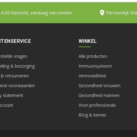
16:00 besteld, vandaag verzonden
Persoonlijk th
TENSERVICE
WINKEL
estelde vragen
Alle producten
nding & bezorging
Immuunsysteem
 & retourneren
Vermoeidheid
ene voorwaarden
Gezondheid vrouwen
cy statement
Gezondheid mannen
account
Voor professionals
Blog & kennis