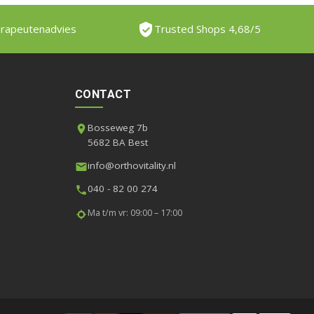
erapeutenadvies
Trusted Shops 4,68/5
CONTACT
Bosseweg 7b
5682 BA Best
info@orthovitality.nl
040 - 82 00 274
Ma t/m vr: 09:00 – 17:00