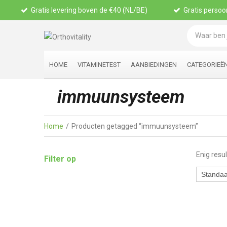
Gratis levering boven de €40 (NL/BE)
Gratis persoon
HOME
VITAMINETEST
AANBIEDINGEN
CATEGORIEË
immuunsysteem
Home
Producten getagged “immuunsysteem”
Enig resu
Filter op