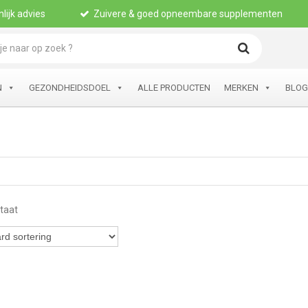
lijk advies
Zuivere & goed opneembare supplementen
N
GEZONDHEIDSDOEL
ALLE PRODUCTEN
MERKEN
BLOG
ltaat