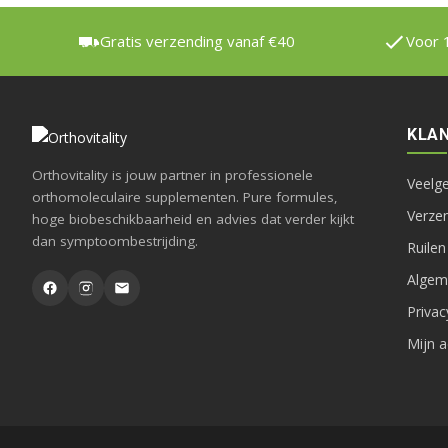
Gratis verzending vanaf €40
Voor 
KLAN
Orthovitality is jouw partner in professionele
Veelg
orthomoleculaire supplementen. Pure formules,
Verze
hoge biobeschikbaarheid en advies dat verder kijkt
dan symptoombestrijding.
Ruilen
Algem
Priva
Mijn 