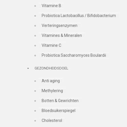
Vitamine B
Probiotica Lactobacillus / Bifidobacterium
Verteringsenzymen
Vitamines & Mineralen
Vitamine C
Probiotica Saccharomyces Boulardii
GEZONDHEIDSDOEL
Anti aging
Methylering
Botten & Gewrichten
Bloedsuikerspiegel
Cholesterol