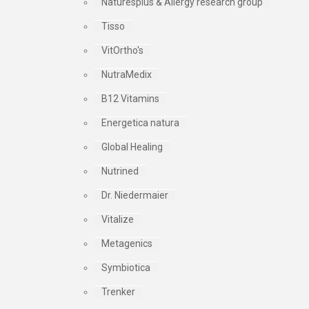
Naturesplus & Allergy research group
Tisso
VitOrtho's
NutraMedix
B12 Vitamins
Energetica natura
Global Healing
Nutrined
Dr. Niedermaier
Vitalize
Metagenics
Symbiotica
Trenker