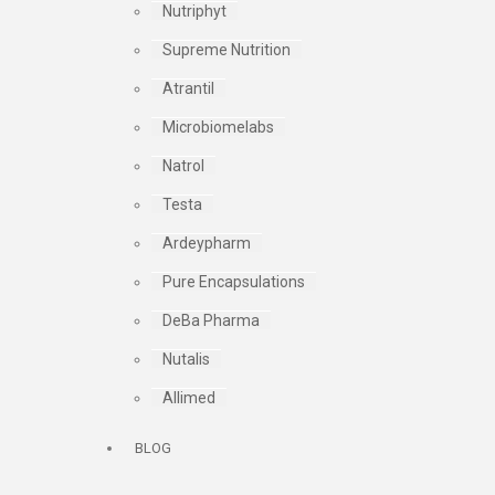
Nutriphyt
Supreme Nutrition
Atrantil
Microbiomelabs
Natrol
Testa
Ardeypharm
Pure Encapsulations
DeBa Pharma
Nutalis
Allimed
BLOG