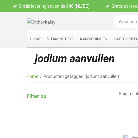
Gratis levering boven de €40 (NL/BE)
Gratis persoon
HOME
VITAMINETEST
AANBIEDINGEN
CATEGORIEË
jodium aanvullen
Home
Producten getagged “jodium aanvullen”
Enig resu
Filter op