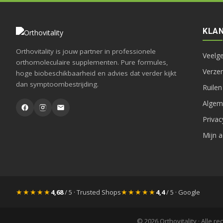
KLAN
Orthovitality is jouw partner in professionele
Veelg
orthomoleculaire supplementen. Pure formules,
Verze
hoge biobeschikbaarheid en advies dat verder kijkt
dan symptoombestrijding.
Ruilen
Algem
Priva
Mijn 
★★★★★
★★★★★
4,68
/ 5 · Trusted Shops
4,4
/ 5 · Google
© 2026 Orthovitality · Alle