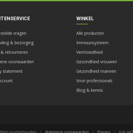
TENSERVICE
WINKEL
estelde vragen
Alle producten
nding & bezorging
Immuunsysteem
 & retourneren
Vermoeidheid
ene voorwaarden
Gezondheid vrouwen
cy statement
Gezondheid mannen
account
Voor professionals
Blog & kennis
 rechten voorbehouden
|
Algemene voorwaarden
|
Privacy
|
KvK 647