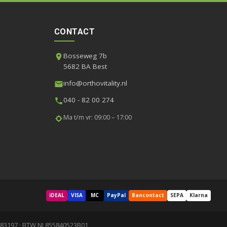
CONTACT
Bosseweg 7b
5682 BA Best
info@orthovitality.nl
040 - 82 00 274
Ma t/m vr: 09:00 – 17:00
iDEAL
VISA
MC
PayPal
Bancontact
SEPA
Klarna
83197 · BTW NL855840523B01