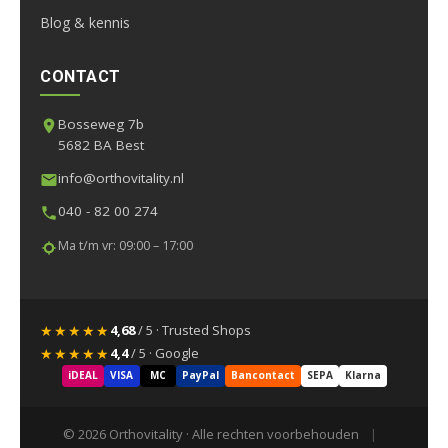
Blog & kennis
CONTACT
Bosseweg 7b
5682 BA Best
info@orthovitality.nl
040 - 82 00 274
Ma t/m vr: 09:00 – 17:00
★★★★★
4,68
/ 5 · Trusted Shops
★★★★★
4,4
/ 5 · Google
iDEAL
VISA
MC
PayPal
Bancontact
SEPA
Klarna
© 2026 Orthovitality · Alle rechten voorbehouden
|