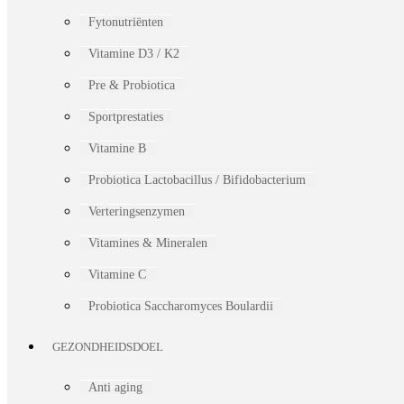
Fytonutriënten
Vitamine D3 / K2
Pre & Probiotica
Sportprestaties
Vitamine B
Probiotica Lactobacillus / Bifidobacterium
Verteringsenzymen
Vitamines & Mineralen
Vitamine C
Probiotica Saccharomyces Boulardii
GEZONDHEIDSDOEL
Anti aging