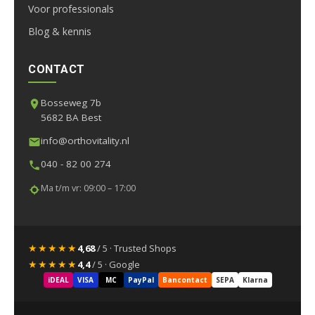
Voor professionals
Blog & kennis
CONTACT
Bosseweg 7b
5682 BA Best
info@orthovitality.nl
040 - 82 00 274
Ma t/m vr: 09:00 – 17:00
★★★★★
4,68
/ 5 · Trusted Shops
★★★★★
4,4
/ 5 · Google
iDEAL
VISA
MC
PayPal
Bancontact
SEPA
Klarna