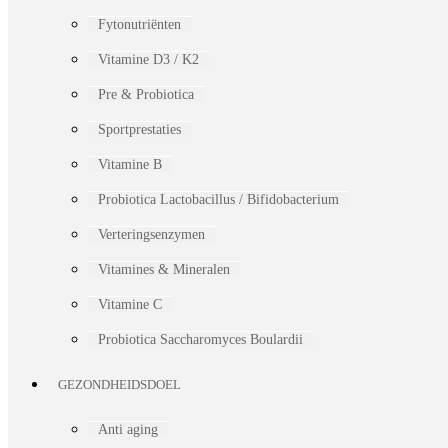
Fytonutriënten
Vitamine D3 / K2
Pre & Probiotica
Sportprestaties
Vitamine B
Probiotica Lactobacillus / Bifidobacterium
Verteringsenzymen
Vitamines & Mineralen
Vitamine C
Probiotica Saccharomyces Boulardii
GEZONDHEIDSDOEL
Anti aging