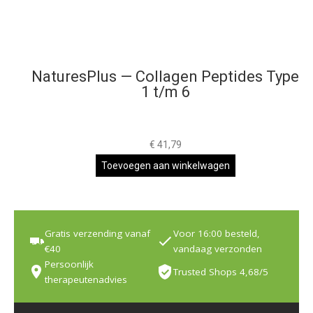
NaturesPlus — Collagen Peptides Type
1 t/m 6
€
41,79
Toevoegen aan winkelwagen
Gratis verzending vanaf
Voor 16:00 besteld,
€40
vandaag verzonden
Persoonlijk
Trusted Shops 4,68/5
therapeutenadvies