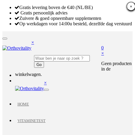
×
×
×
Gratis levering boven de €40 (NL/BE)
Gratis persoonlijk advies
Zuivere & goed opneembare supplementen
Op werkdagen voor 14:00u besteld, dezelfde dag verstuurd
×
0
×
Geen producten
in de
winkelwagen.
×
HOME
VITAMINETEST