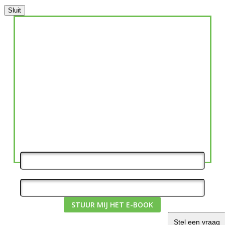
Sluit
WAAROM ZIJN
GRATIS E-BOOK:
VITAMINES VOOR IEDEREEN EEN
MUST!?
WAT IS DE INVLOED VAN EEN TEKORT AAN
VITAMINES EN EEN
TEVEEL AAN GIFSTOFFEN
OP ONZE GEZONDHEID?
NAAM
EMAIL
STUUR MIJ HET E-BOOK
Stel een vraag