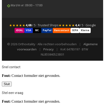
Ma t/m vr: 09:00 – 17:00
★★★★★
★★★★★
4,68
/ 5 · Trusted Shops
4,4
/ 5 · Google
iDEAL
VISA
MC
PayPal
Bancontact
SEPA
Klarna
© 2026 Orthovitality · Alle rechten voorbehouden
|
Algemene
voorwaarden
|
Privacy
|
KvK 64783197 · BTW
NL855840523B01
Snel contact
Fout:
Contact formulier niet gevonden.
Sluit
Stel een vraag
Fout:
Contact formulier niet gevonden.