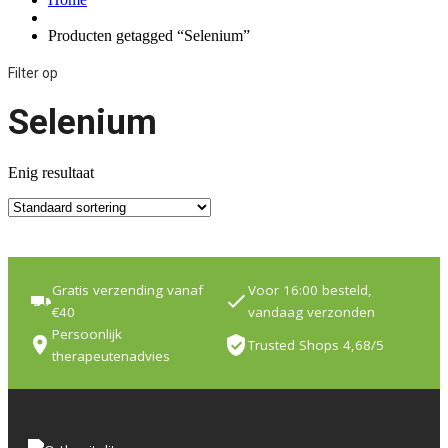
Producten getagged “Selenium”
Filter op
Selenium
Enig resultaat
Gratis verzending vanaf
Voor 16:00 besteld,
€40
vandaag verzonden
Persoonlijk
Trusted Shops 4,68/5
therapeutenadvies