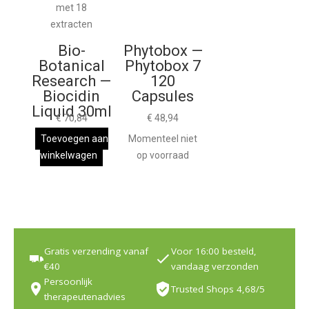
Bio-
Phytobox —
Botanical
Phytobox 7
Research —
120
Biocidin
Capsules
Liquid 30ml
€
70,84
€
48,94
Toevoegen aan
Momenteel niet
winkelwagen
op voorraad
Gratis verzending vanaf
Voor 16:00 besteld,
€40
vandaag verzonden
Persoonlijk
Trusted Shops 4,68/5
therapeutenadvies