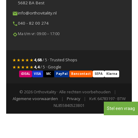
5682 BA Best
info@orthovitality.nl
040 - 82 00 274
Ma t/m vr: 09:00 – 17:00
★★★★★
4,68
/ 5 · Trusted Shops
★★★★★
4,4
/ 5 · Google
iDEAL
VISA
MC
PayPal
Bancontact
SEPA
Klarna
© 2026 Orthovitality · Alle rechten voorbehouden
|
Algemene voorwaarden
|
Privacy
|
KvK 64783197 · BTW
NL855840523B01
Stel een vraag