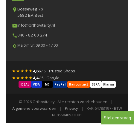
Bosseweg 7b
5682 BA Best
info@orthovitality.nl
040 - 82 00 274
Ma t/m vr: 09:00 – 17:00
★★★★★
4,68
/ 5 · Trusted Shops
★★★★★
4,4
/ 5 · Google
iDEAL
VISA
MC
PayPal
Bancontact
SEPA
Klarna
© 2026 Orthovitality · Alle rechten voorbehouden
|
Algemene voorwaarden
|
Privacy
|
KvK 64783197 · BTW
NL855840523B01
Stel een vraag