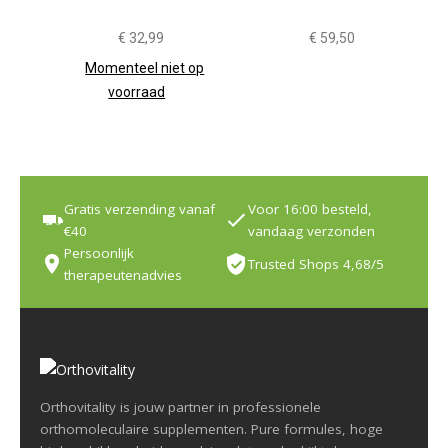
Tabletten
€
32,99
€
59,50
Momenteel niet op
voorraad
Gratis verzending vanaf
Voor 16:00 besteld,
€40
vandaag verzonden
Persoonlijk
Trusted Shops 4,68/5
therapeutenadvies
Orthovitality is jouw partner in professionele
orthomoleculaire supplementen. Pure formules, hoge